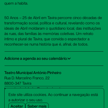
quem a habita.
50 Anos – 25 de Abril em Tavira percorre cinco décadas de
transformação social, política e cultural, revelando como os
ideais de Abril moldaram o quotidiano local, das instituições
às ruas, das famílias às memórias coletivas. Um retrato
íntimo e plural de Tavira, que convida o espectador a
reconhecer-se numa história que é, afinal, de todos.
Adicione a agenda ao seu calendário.
Google Calendar
iCalendar
Office 365
Outlook Live
Dowload ICS
Teatro Municipal António Pinheiro
Rua D. Marcelino Franco, 22
8800-347 Tavira
tm-antoniopinheiro@cm-tavira.pt
bilheteira.tm-antoniopinheiro@cm-tavira.pt
Este site utiliza cookies. Ao continuar a navegação está
281 320 510
a autorizar o seu uso.
(custo de chamada para rede fixa)
Aceitar
Saber mais