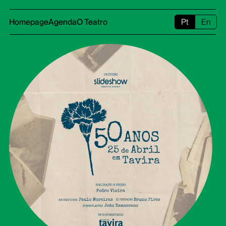
Homepage
Agenda
O Teatro
Pt
En