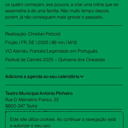
os quatro começam, aos poucos, a criar uma rotina que se
assemelha à de uma família. Não muito tempo depois,
porém, já não conseguem mais ignorar o passado...
Realização: Christian Petzold
Ficção | FR, DE | 2025 | 86 min | M/12
V.O Alemão, Francês/Legendado em Português
Festival de Cannes 2025 – Quinzena dos Cineastas
Adicione a agenda ao seu calendário.
Google Calendar
iCalendar
Office 365
Outlook Live
Dowload ICS
Teatro Municipal António Pinheiro
Rua D. Marcelino Franco, 22
8800-347 Tavira
tm-antoniopinheiro@cm-tavira.pt
bilheteira.tm-antoniopinheiro@cm-tavira.pt
Este site utiliza cookies. Ao continuar a navegação está
281 320 510
a autorizar o seu uso.