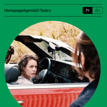
Homepage
Agenda
O Teatro
Pt
En