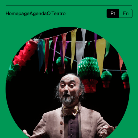
Homepage
Agenda
O Teatro
Pt
En