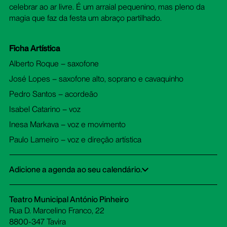
celebrar ao ar livre. É um arraial pequenino, mas pleno da
magia que faz da festa um abraço partilhado.
Ficha Artística
Alberto Roque – saxofone
José Lopes – saxofone alto, soprano e cavaquinho
Pedro Santos – acordeão
Isabel Catarino – voz
Inesa Markava – voz e movimento
Paulo Lameiro – voz e direção artística
Adicione a agenda ao seu calendário.
Google Calendar
iCalendar
Office 365
Outlook Live
Dowload ICS
Teatro Municipal António Pinheiro
Rua D. Marcelino Franco, 22
8800-347 Tavira