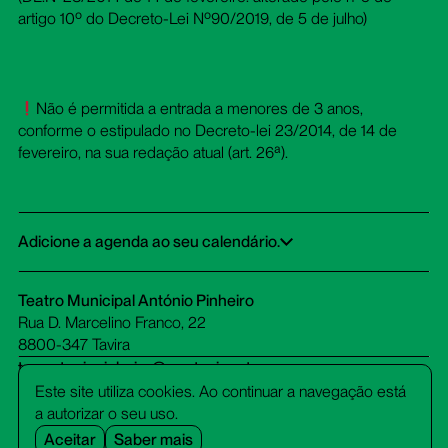
artigo 10º do Decreto-Lei Nº90/2019, de 5 de julho)
Não é permitida a entrada a menores de 3 anos,
conforme o estipulado no Decreto-lei 23/2014, de 14 de
fevereiro, na sua redação atual (art. 26ª).
Adicione a agenda ao seu calendário.
Google Calendar
iCalendar
Office 365
Outlook Live
Dowload ICS
Teatro Municipal António Pinheiro
Rua D. Marcelino Franco, 22
8800-347 Tavira
tm-antoniopinheiro@cm-tavira.pt
bilheteira.tm-antoniopinheiro@cm-tavira.pt
Este site utiliza cookies. Ao continuar a navegação está
281 320 510
a autorizar o seu uso.
(custo de chamada para rede fixa)
Aceitar
Saber mais