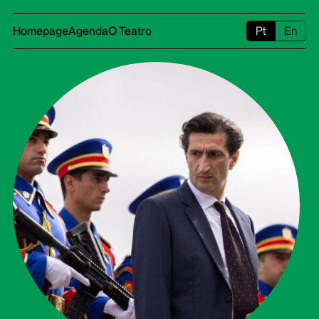
Homepage
Agenda
O Teatro
Pt
En