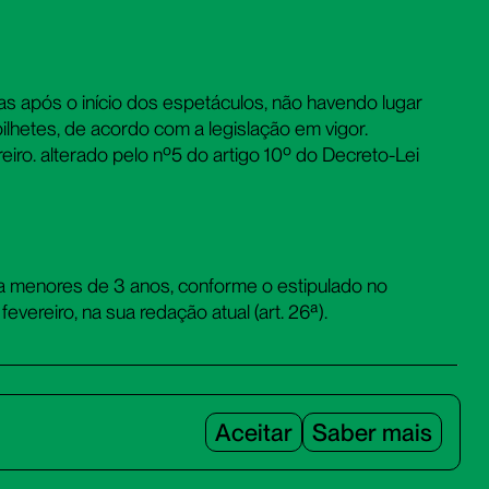
s após o início dos espetáculos, não havendo lugar
ilhetes, de acordo com a legislação em vigor.
iro. alterado pelo nº5 do artigo 10º do Decreto-Lei
 a menores de 3 anos, conforme o estipulado no
evereiro, na sua redação atual (art. 26ª).
Adicione a agenda ao seu calendário.
Aceitar
Saber mais
Google Calendar
iCalendar
Office 365
Outlook Live
Dowload ICS