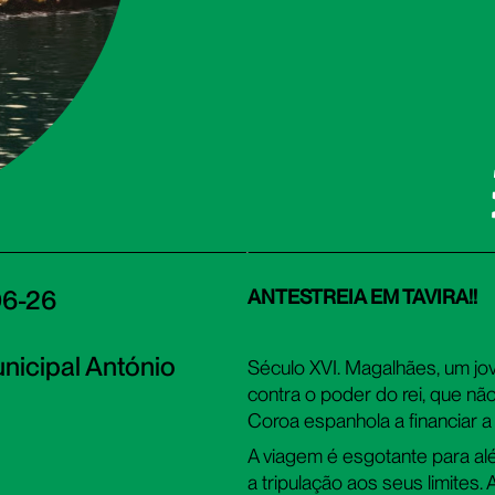
06-26
ANTESTREIA EM TAVIRA!!
nicipal António
Século XVI. Magalhães, um jo
contra o poder do rei, que n
Coroa espanhola a financiar a
A viagem é esgotante para al
a tripulação aos seus limites.