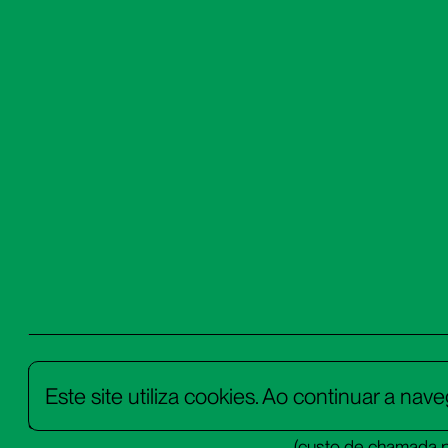
Teatro Municipal António Pinheiro
tm-antoniopinheiro
Este site utiliza cookies. Ao continuar a nav
Rua D. Marcelino Franco, 22
bilheteira.tm-anto
8800-347 Tavira
281 320 510
(custo de chamada pa