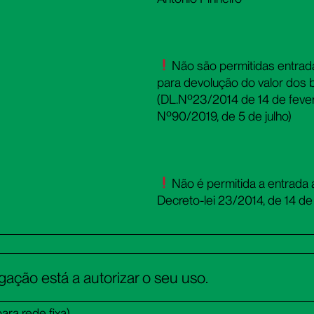
Não são permitidas entrada
para devolução do valor dos b
(DL.Nº23/2014 de 14 de fevere
Nº90/2019, de 5 de julho)
Não é permitida a entrada
Decreto-lei 23/2014, de 14 de f
@cm-tavira.pt
Facebook
egação está a autorizar o seu uso.
niopinheiro@cm-tavira.pt
Instagram
ra rede fixa)