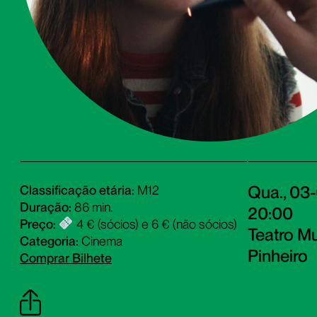
Qua., 03
Classificação etária:
M12
Duração:
86 min.
20:00
Preço:
4 € (sócios) e 6 € (não sócios)
Teatro Mu
Categoria:
Cinema
Pinheiro
Comprar Bilhete