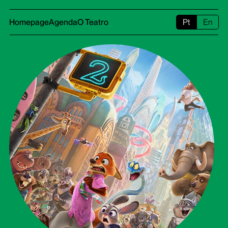
Homepage
Agenda
O Teatro
Pt
En