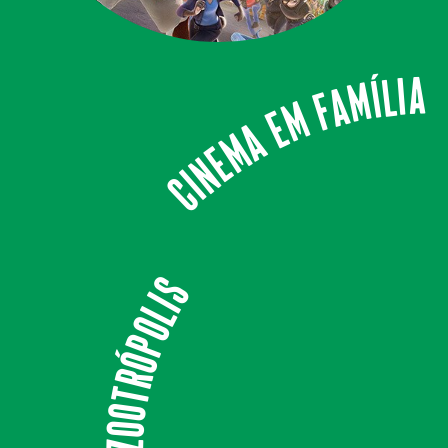
Cinema em Família
Zootrópolis