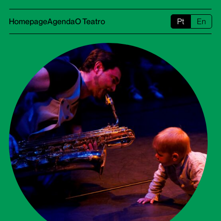
Homepage
Agenda
O Teatro
Pt
En