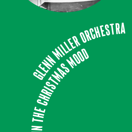
Glenn Miller Orchestra
In the Christmas Mood