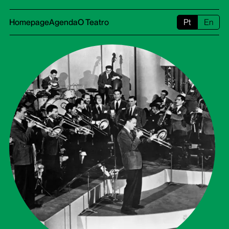
Homepage
Agenda
O Teatro
Pt
En