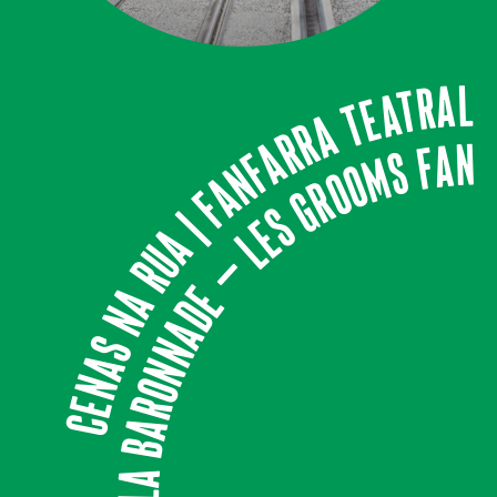
Cenas na Rua | Fanfarra Teatral
LA BARONNADE – LES GROOMS 