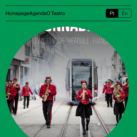
Homepage
Agenda
O Teatro
Pt
En