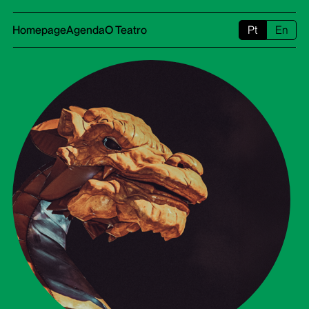
Homepage
Agenda
O Teatro
Pt
En