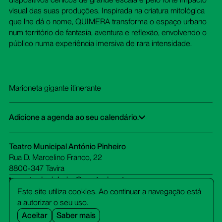
visual das suas produções. Inspirada na criatura mitológica
que lhe dá o nome, QUIMERA transforma o espaço urbano
num território de fantasia, aventura e reflexão, envolvendo o
público numa experiência imersiva de rara intensidade.
Marioneta gigante itinerante
Adicione a agenda ao seu calendário.
Google Calendar
iCalendar
Office 365
Outlook Live
Dowload ICS
Teatro Municipal António Pinheiro
Rua D. Marcelino Franco, 22
8800-347 Tavira
tm-antoniopinheiro@cm-tavira.pt
bilheteira.tm-antoniopinheiro@cm-tavira.pt
Este site utiliza cookies. Ao continuar a navegação está
281 320 510
a autorizar o seu uso.
(custo de chamada para rede fixa)
Aceitar
Saber mais