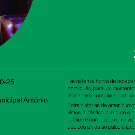
A
10-25
Tavira tem a honra de recebe
português, para um momento i
ator abre o coração e partilha
nicipal António
Entre histórias de amor, hum
vimos: autêntico, cúmplice e
público é conduzido numa via
dedicou a vida ao palco e à c