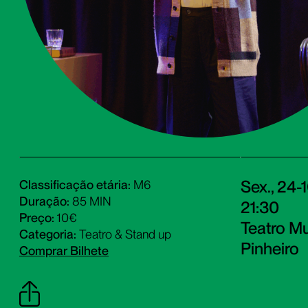
Sex., 24-
Classificação etária:
M6
Duração:
85 MIN
21:30
Preço:
10€
Teatro Mu
Categoria:
Teatro & Stand up
Pinheiro
Comprar Bilhete