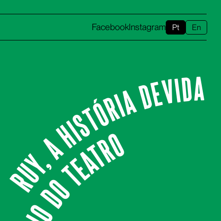
Facebook
Instagram
Pt
En
Ruy, A História Devida