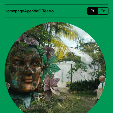
Homepage
Agenda
O Teatro
Pt
En