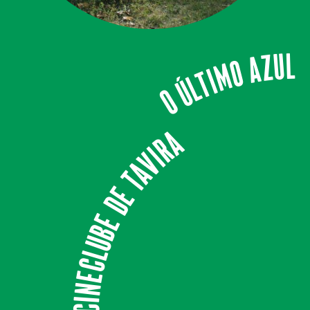
O Último Azul
Cineclube de Tavira