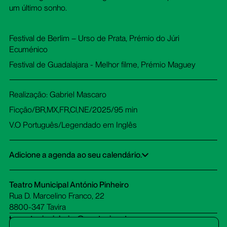
um último sonho.
Festival de Berlim – Urso de Prata, Prémio do Júri
Ecuménico
Festival de Guadalajara - Melhor filme, Prémio Maguey
Realização: Gabriel Mascaro
Ficção/BR,MX,FR,Cl,NE/2025/95 min
V.O Português/Legendado em Inglês
Adicione a agenda ao seu calendário.
Google Calendar
iCalendar
Office 365
Outlook Live
Dowload ICS
Teatro Municipal António Pinheiro
Rua D. Marcelino Franco, 22
8800-347 Tavira
tm-antoniopinheiro@cm-tavira.pt