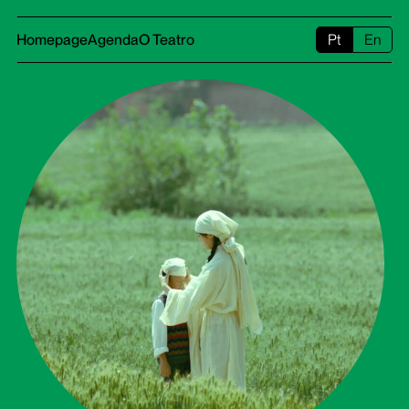
Homepage
Agenda
O Teatro
Pt
En