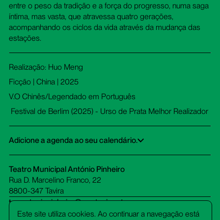
entre o peso da tradição e a força do progresso, numa saga
íntima, mas vasta, que atravessa quatro gerações,
acompanhando os ciclos da vida através da mudança das
estações.
Realização: Huo Meng
Ficção | China | 2025
V.O Chinês/Legendado em Português
Festival de Berlim (2025) - Urso de Prata Melhor Realizador
Adicione a agenda ao seu calendário.
Google Calendar
iCalendar
Office 365
Outlook Live
Dowload ICS
Teatro Municipal António Pinheiro
Rua D. Marcelino Franco, 22
8800-347 Tavira
tm-antoniopinheiro@cm-tavira.pt
bilheteira.tm-antoniopinheiro@cm-tavira.pt
Este site utiliza cookies. Ao continuar a navegação está