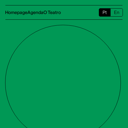
Homepage
Agenda
O Teatro
Pt
En