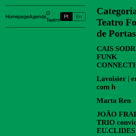
Categori
O
Homepage
Agenda
Pt
En
Teatro F
Teatro
de Portas
CAIS SODR
FUNK
CONNECT
Lavoisier | e
com h
Marta Ren
JOÃO FRA
TRIO convi
EU.CLIDES